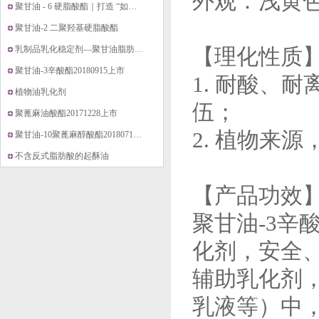
外观：浅黄
聚甘油 - 6 硬脂酸酯｜打造 “如水般轻盈” 的纯净乳液灵魂
聚甘油-2 二聚羟基硬脂酸酯
乳制品乳化稳定剂—聚甘油脂肪酸酯20171221上市
【理化性质
聚甘油-3辛酸酯20180915上市
1. 耐酸、
植物油乳化剂
伍；
聚蓖麻油酸酯20171228上市
2. 植物来
聚甘油-10聚蓖麻醇酸酯20180718上市
不含反式脂肪酸的起酥油
【产品功效
聚甘油-3
化剂，安全
辅助乳化剂
乳液等）中