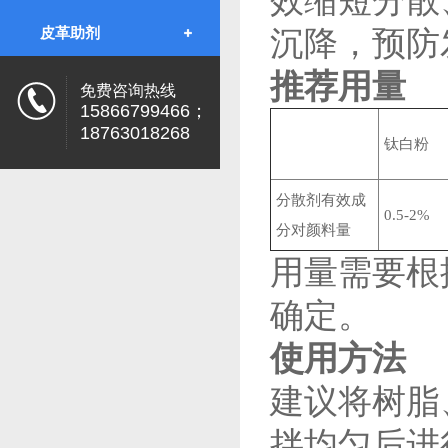
效缩短分散
沉降，预防
皮革助剂
推荐用量
免费咨询热线
15866799466；
18763018268
钛白粉
分散剂有效成
0.5-2%
分对颜料量
用量需要根
确定。
使用方法
建议将树脂
拌均匀后进